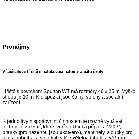
Pronájmy
Víceúčelové hřiště s nafukovací halou v areálu školy
Hřiště s povrchem Spurtan WT má rozměry 46 x 25 m. Výška
stropu je 10 m. K dispozici jsou šatny, sprchy a sociální
zařízení.
K jednotlivým sportovním činnostem je možné využívat
technické zázemí, které tvoří elektrická přípojka 220 V,
branky (pro házenou jsou ukotveny), mantinely, sloupky pro
tenis, nohejbal a volejbal, sítě, světelná tabule a věž pro