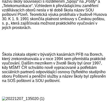
názvu školy související s rozdělením „Spojů“ na „Pošty“ a
„Telekomunikace“. Vzhledem k převládajícímu zaměření
vzdělávacích oborů nesla v té době škola název SOU
poštovní Plzeň. Teoretická výuka probíhala v budově Husova
30. K 1. 9. 1991 skončila platnost smlouvy s Českou poštou,
s. p., která zajišťovala možnost praktického vyučování v
jejích prostorách.
Škola získala objekt v bývalých kasárnách PFB na Borech,
který zrekonstruovala a v roce 1994 sem přemístila praktické
vyučování. Dalším mezníkem v životě školy byl únor 1997,
kdy MŠMT ČR schválilo nově vypracované a potřebám
sociálních partnerů odpovídající osnovy čtyřletého studijního
oboru Poštovní a peněžní služby a název školy byl zpřesněn
na SOŠ poštovní a SOU poštovní.