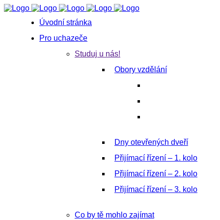
Úvodní stránka
Pro uchazeče
Studuj u nás!
Obory vzdělání
Dny otevřených dveří
Přijímací řízení – 1. kolo
Přijímací řízení – 2. kolo
Přijímací řízení – 3. kolo
Co by tě mohlo zajímat