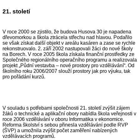
21. století
V roce 2000 se zjistilo, že budova Husova 30 je napadena
dřevomorkou a škola ztrácela střechu nad hlavou. Podařilo
se však získat další objekt v areálu kasáren a zase se rychle
rekonstruovalo. 2. září 2002 nastupovali žáci do nové školy
na Borech. V roce 2005 škola získala finanční prostředky ze
Společného regionálního operačního programu a realizovala
projekt „Půdní vestavba – nové prostory pro vzdělávání“. Od
školního roku 2006/2007 slouží prostory jak pro výuku, tak
pro pořádání kurzů.
V souladu s potřebami společnosti 21. století zvýšit zájem
žáků o technické a aplikační obory nabídla škola veřejnosti v
roce 2006 vzdělávání v oboru Informatika v ekonomice.
Reforma školství s sebou přinesla vzdělávání podle RVP
(ŠVP) a umožnila zvýšit počet zaměření nabízených
vzdělávacích programů.