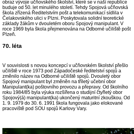
obraz vývoje učňovského školství, které se v naší republice
buduje od 50. let minulého století. Tehdy Spojová učňovská
škola zřízená Ředitelstvím pošt a telekomunikací sídlila v
Čelakovského ulici v Plzni. Poskytovala solidní teoretické
základy žákům v dvouletém oboru Spojový manipulant. V
roce 1969 byla škola přejmenována na Odborné učiliště pošt
Plzeň.
70. léta
V souvislosti s novou koncepcí v učňovském školství přešlo
učiliště v roce 1973 pod Západočeské ředitelství spojů a
změnilo název na Odborné učiliště spojů. Dvouletý obor
Spojový manipulant byl změněn na tříletý učební obor
Manipulant(ka) poštovního provozu a přepravy. Od školního
roku 1984/85 byla výuka rozšířena o studijní čtyřletý obor
Spojový(á) manipulant(ka) ukončený maturitní zkouškou. Od
1. 9. 1979 do 30. 6. 1991 škola fungovala jako elokované
pracoviště pod SOU spojů Karlovy Vary.