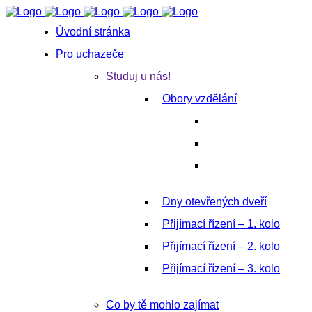
Úvodní stránka
Pro uchazeče
Studuj u nás!
Obory vzdělání
Dny otevřených dveří
Přijímací řízení – 1. kolo
Přijímací řízení – 2. kolo
Přijímací řízení – 3. kolo
Co by tě mohlo zajímat